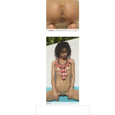
रूबी द्वीप लड़की #47
रूबी डोमिनिकन देवी #24