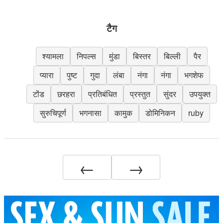
टैग
श्यामला
निपल्स
मुंडा
बिस्तर
बिल्ली
पैर
प्यारा
पुष्ट
गुदा
लंबा
नंगा
नंगा
भगशेफ
टोंड
छरहरा
प्रतिबंधित
प्रस्तुत
सुंदर
उपयुक्त
सुरुचिपूर्ण
भगनासा
कामुक
डोमिनिकन
ruby
←
→