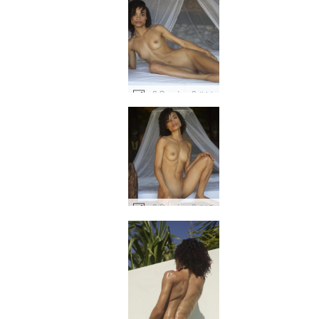
रूबी फ़िट फंतासी #44
रूबी फ़िट फंतासी #12