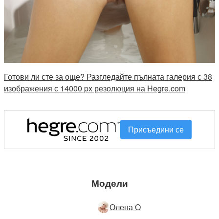
Готови ли сте за още? Разгледайте пълната галерия с 38
изображения с 14000 px резолюция на Hegre.com
Присъедини се
Модели
Олена О