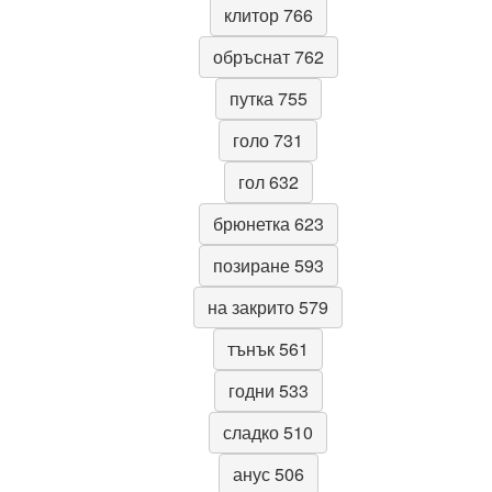
клитор 766
обръснат 762
путка 755
голо 731
гол 632
брюнетка 623
позиране 593
на закрито 579
тънък 561
годни 533
сладко 510
анус 506