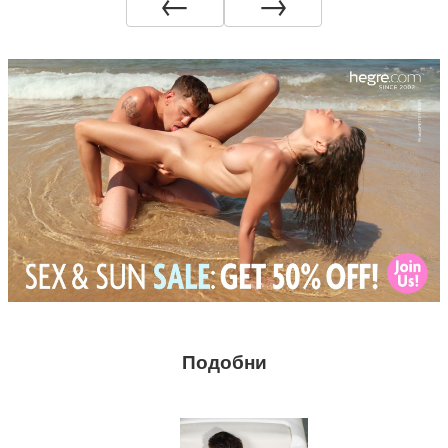
←
→
Подобни