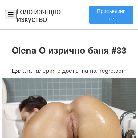
Голо изящно
Присъедини
☰
изкуство
се
Olena O изрично баня #33
Цялата галерия е достъпна на hegre.com