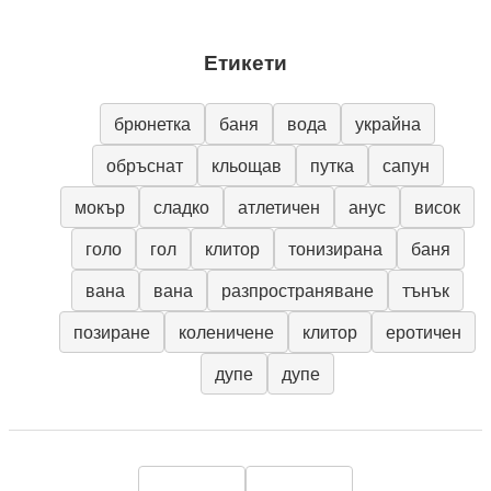
Етикети
брюнетка
баня
вода
украйна
обръснат
кльощав
путка
сапун
мокър
сладко
атлетичен
анус
висок
голо
гол
клитор
тонизирана
баня
вана
вана
разпространяване
тънък
позиране
коленичене
клитор
еротичен
дупе
дупе