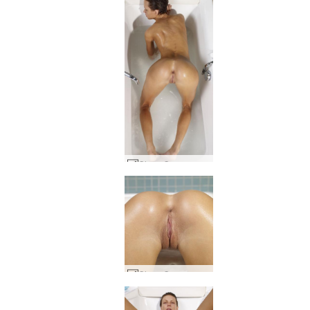
Olena O изрично баня #37
Olena O изрично баня #29