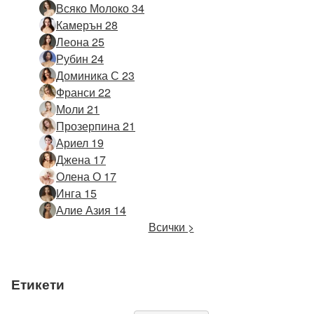
Всяко Молоко 34
Камерън 28
Леона 25
Рубин 24
Доминика С 23
Франси 22
Моли 21
Прозерпина 21
Ариел 19
Джена 17
Олена О 17
Инга 15
Алие Азия 14
Всички >
Етикети