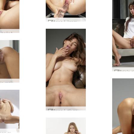
Anna L kremēšana notver #51
Anna L pašpārbaude #35
Allie Asia maksts monologs #33
Anna L tik seksīga #21
Kamerona mazais kaķēns #58