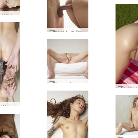
Anna L solo sekss #8
Anna L un Denijs no aizmugures #45
Proserpina rozā kaislība #22
Anna L jāšana #11