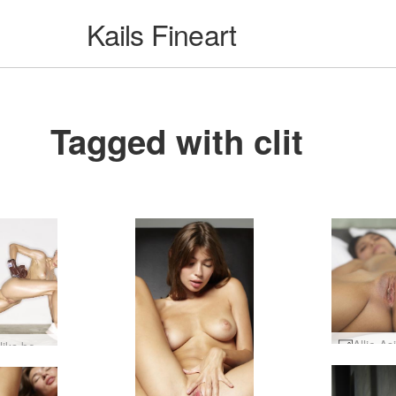
Kails Fineart
Tagged with clit
Rožu pliks bokseris #15