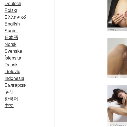
Deutsch
Polski
Ελληνικά
English
Suomi
日本語
Norsk
Svenska
Íslenska
Dansk
Lietuvių
Indonesia
Български
हिन्दी
한국어
中文