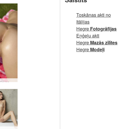
Toskānas akti no
Itālijas
Hegre
Fotogrāfijas
Eņģeļu akti
Hegre
Mazās zīlītes
Hegre
Modeļi
Alisa kaila sauļojas #28