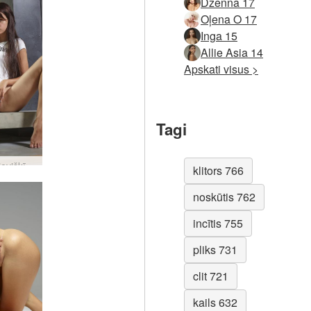
Dženna 17
Oļena O 17
Inga 15
Allie Asia 14
Apskati visus >
Tagi
Ariela sievišķīga antifeministe #39
klitors 766
noskūtis 762
incītis 755
pliks 731
clit 721
kails 632