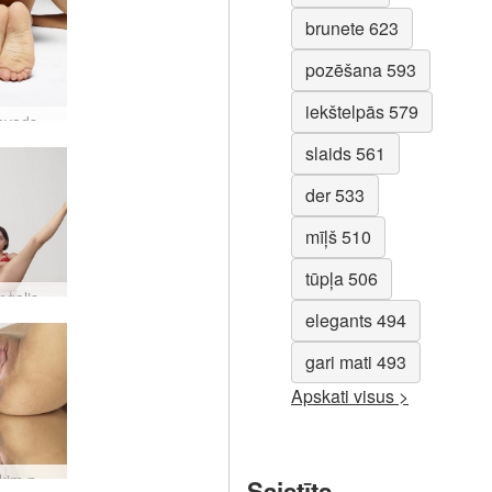
brunete 623
pozēšana 593
iekštelpās 579
Gloria ievads #96
slaids 561
der 533
mīļš 510
tūpļa 506
Ariels eņģelis #56
elegants 494
gari mati 493
Apskati visus >
Clau kaķim patīk #14
Saistīts