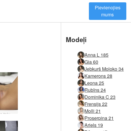
Pievienojies
mums
Modeļi
Anna L 185
Gia 60
Jebkurš Moloko 34
Kamerons 28
Leona 25
Rubīns 24
Dominika C 23
Frensijs 22
Molli 21
Allie Asia taju mūza #37
Proserpina 21
Ariels 19