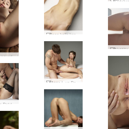
Inga kaila ķermeņa tuvplāni #27
Anna L pavedināšana #30
Anna L un Denijs kunilings #38
Hēra un Deivids ķircinās #32