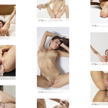
Stasya seksīgas pārdomas #3
Mercedes ekstrēma pozēšana #1
Anna L kremēšana notver #18
Kamerona mazais kaķēns #14