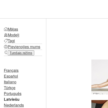
Mājas
Modeļi
Tagi
Pievienojies mums
Tumšais režīms
Français
Español
Italiano
Türkçe
Português
Latviešu
Nederlands